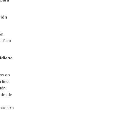
 para
sión
én
a. Esta
tidiana
dos en
-line,
ión,
y desde
 nuestra