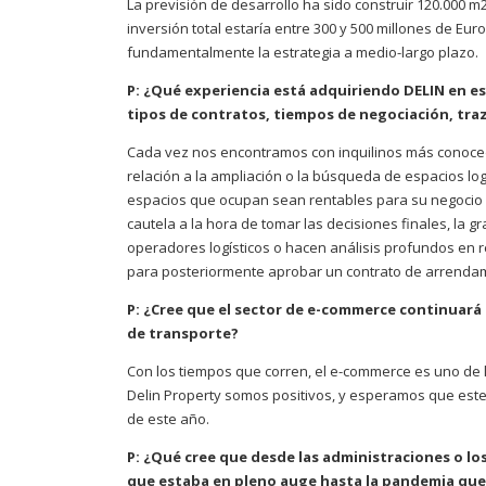
La previsión de desarrollo ha sido construir 120.000 m
inversión total estaría entre 300 y 500 millones de Eur
fundamentalmente la estrategia a medio-largo plazo.
P: ¿Qué experiencia está adquiriendo DELIN en es
tipos de contratos, tiempos de negociación, traza
Cada vez nos encontramos con inquilinos más conocedo
relación a la ampliación o la búsqueda de espacios l
espacios que ocupan sean rentables para su negocio y
cautela a la hora de tomar las decisiones finales, la g
operadores logísticos o hacen análisis profundos en re
para posteriormente aprobar un contrato de arrenda
P: ¿Cree que el sector de e-commerce continuará s
de transporte?
Con los tiempos que corren, el e-commerce es uno de 
Delin Property somos positivos, y esperamos que este 
de este año.
P: ¿Qué cree que desde las administraciones o lo
que estaba en pleno auge hasta la pandemia que