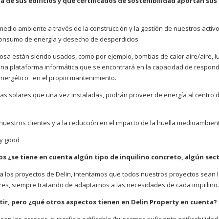
 de sus edificios y que certificados de sostenibilidad aportan sus
edio ambiente a través de la construcción y la gestión de nuestros activ
l consumo de energía y desecho de desperdicios.
dosa están siendo usados, como por ejemplo, bombas de calor aire/aire, l
 una plataforma informática que se encontrará en la capacidad de respon
nergético en el propio mantenimiento.
acas solares que una vez instaladas, podrán proveer de energía al centro 
 nuestros clientes y a la reducción en el impacto de la huella medioambient
ry good
ctos ¿se tiene en cuenta algún tipo de inquilino concreto, algún sec
a los proyectos de Delin, intentamos que todos nuestros proyectos sean 
ores, siempre tratando de adaptarnos a las necesidades de cada inquilino.
rtir, pero ¿qué otros aspectos tienen en Delin Property en cuenta?