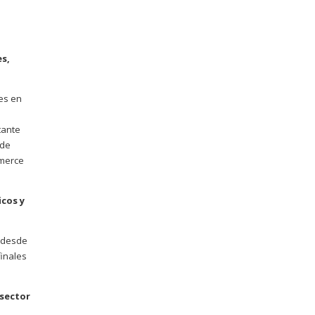
es,
es en
tante
 de
mmerce
icos y
, desde
finales
 sector