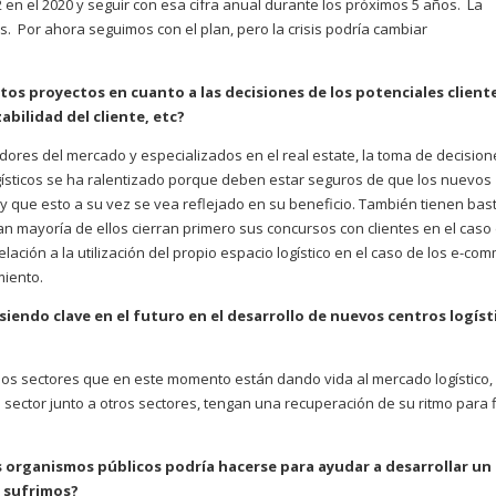
2 en el 2020 y seguir con esa cifra anual durante los próximos 5 años. La
os. Por ahora seguimos con el plan, pero la crisis podría cambiar
tos proyectos en cuanto a las decisiones de los potenciales client
bilidad del cliente, etc?
res del mercado y especializados en el real estate, la toma de decision
ogísticos se ha ralentizado porque deben estar seguros de que los nuevos
 que esto a su vez se vea reflejado en su beneficio. También tienen bas
ran mayoría de ellos cierran primero sus concursos con clientes en el caso
lación a la utilización del propio espacio logístico en el caso de los e-co
miento.
iendo clave en el futuro en el desarrollo de nuevos centros logíst
los sectores que en este momento están dando vida al mercado logístico
sector junto a otros sectores, tengan una recuperación de su ritmo para 
s organismos públicos podría hacerse para ayudar a desarrollar un
 sufrimos?