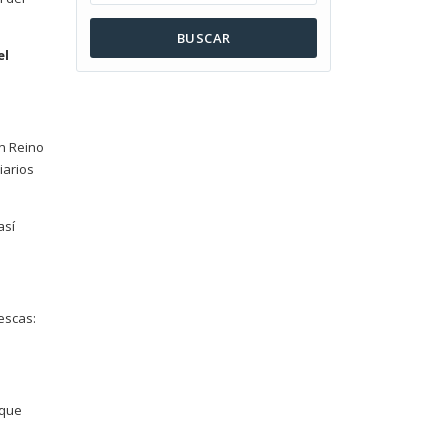
BUSCAR
el
n Reino
iarios
así
escas:
 que