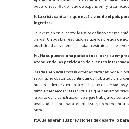
Aparte de la ubicación, otros aspectos fundamentales s
poder ofrecer flexibilidad de expansión), y la califi
P: La crisis sanitaria que está viviendo el país p
logística?
La inversión en el sector logístico definitivamente est
claros. Un posible resultado es que los precios de acti
posibilidad claramente cambiaria estrategias de inve
P: ¿Ha supuesto una parada total para su empres
atendiendo las peticiones de clientes interesad
Desde Delin acatamos la órdenes dictadas por el Gob
España, no obstante, continuamos trabajado en la com
nuestros clientes tienen la posibilidad de ver videos 
también tenemos visitas virtuales que habíamos pre
la parte de la construcción se sigue trabajando para 
avanzada la obra para tenerla lista y no perder ni u
obra
P:¿Cuáles eran sus previsiones de desarrollo para