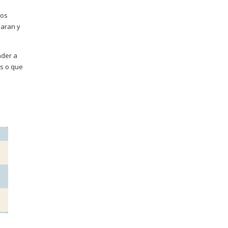
ios
saran y
nder a
os o que