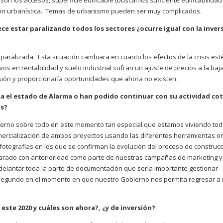
on los accesos, superficie edificable (buscamos suficiente edificabilidad
cación urbanística. Temas de urbanismo pueden ser muy complicados.
arece estar paralizando todos los sectores ¿ocurre igual con la inver
á paralizada. Esta situación cambiara en cuanto los efectos de la crisis est
vos en rentabilidad y suelo industrial sufran un ajuste de precios a la baj
rsión y proporcionaría oportunidades que ahora no existen.
a el estado de Alarma o han podido continuar con su actividad co
os?
ierno sobre todo en este momento tan especial que estamos viviendo to
ercialización de ambos proyectos usando las diferentes herramientas on
y fotografías en los que se confirman la evolución del proceso de construcc
parado con anterioridad como parte de nuestras campañas de marketing 
adelantar toda la parte de documentación que sería importante gestionar
n segundo en el momento en que nuestro Gobierno nos permita regresar a
 este 2020 y cuáles son ahora?, ¿y de inversión?