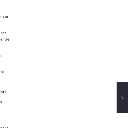
os con
uces
der de
de
al.
tor?
lo