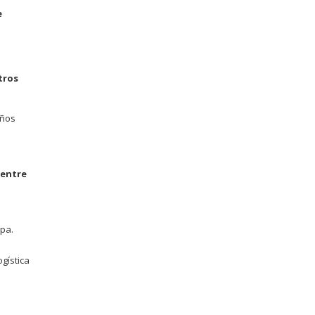
e
tros
eños
 entre
opa.
gística