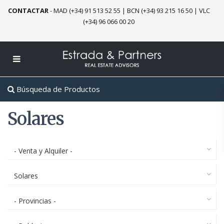
CONTACTAR
-
MAD (+34) 91 513 52 55
|
BCN (+34) 93 215 16 50
|
VLC
(+34) 96 066 00 20
Búsqueda de Productos
Solares
- Venta y Alquiler -
Solares
- Provincias -