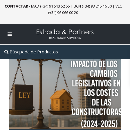
CONTACTAR
-
MAD (+34) 91 513 52 55
|
BCN (+34) 93 215 16 50
|
VLC
(+34) 96 066 00 20
Búsqueda de Productos