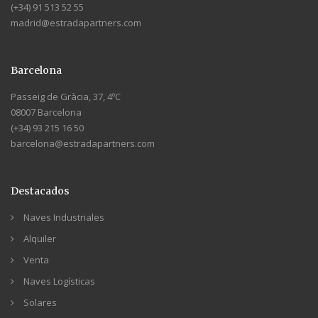
(+34) 91 513 52 55
madrid@estradapartners.com
Barcelona
Passeig de Gràcia, 37, 4ºC
08007 Barcelona
(+34) 93 215 16 50
barcelona@estradapartners.com
Destacados
Naves Industriales
Alquiler
Venta
Naves Logísticas
Solares