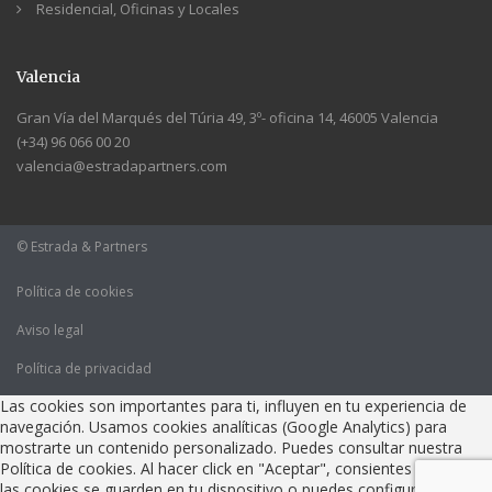
Residencial, Oficinas y Locales
Valencia
Gran Vía del Marqués del Túria 49, 3º- oficina 14, 46005 Valencia
(+34) 96 066 00 20
valencia@estradapartners.com
© Estrada & Partners
Política de cookies
Aviso legal
Política de privacidad
Las cookies son importantes para ti, influyen en tu experiencia de
navegación. Usamos cookies analíticas (Google Analytics) para
mostrarte un contenido personalizado. Puedes consultar nuestra
Política de cookies. Al hacer click en "Aceptar", consientes que todas
las cookies se guarden en tu dispositivo o puedes configurarlas o