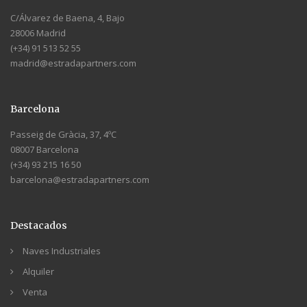
C/Álvarez de Baena, 4, Bajo
28006 Madrid
(+34) 91 513 52 55
madrid@estradapartners.com
Barcelona
Passeig de Gràcia, 37, 4ºC
08007 Barcelona
(+34) 93 215 16 50
barcelona@estradapartners.com
Destacados
Naves Industriales
Alquiler
Venta