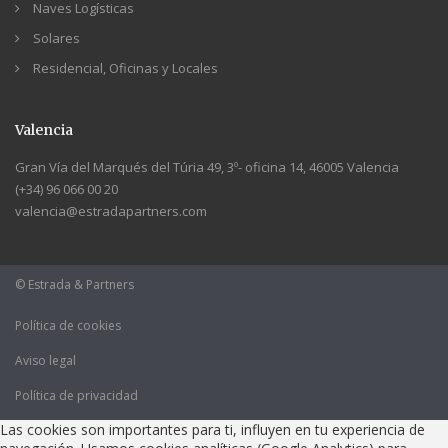
Naves Logísticas
Solares
Residencial, Oficinas y Locales
Valencia
Gran Vía del Marqués del Túria 49, 3º- oficina 14, 46005 Valencia
(+34) 96 066 00 20
valencia@estradapartners.com
© Estrada & Partners
Política de cookies
Aviso legal
Política de privacidad
Las cookies son importantes para ti, influyen en tu experiencia de