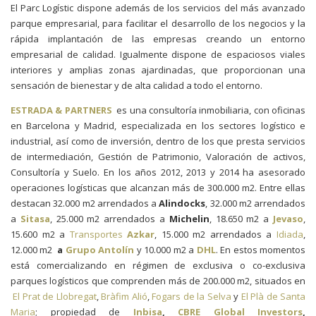
El Parc Logístic dispone además de los servicios del más avanzado
parque empresarial, para facilitar el desarrollo de los negocios y la
rápida implantación de las empresas creando un entorno
empresarial de calidad. Igualmente dispone de espaciosos viales
interiores y amplias zonas ajardinadas, que proporcionan una
sensación de bienestar y de alta calidad a todo el entorno.
ESTRADA & PARTNERS
es una consultoría inmobiliaria, con oficinas
en Barcelona y Madrid, especializada en los sectores logístico e
industrial, así como de inversión, dentro de los que presta servicios
de intermediación, Gestión de Patrimonio, Valoración de activos,
Consultoría y Suelo. En los años 2012, 2013 y 2014 ha asesorado
operaciones logísticas que alcanzan más de 300.000 m2. Entre ellas
destacan 32.000 m2 arrendados a
Alindocks
, 32.000 m2 arrendados
a
Sitasa
, 25.000 m2 arrendados a
Michelin
, 18.650 m2 a
Jevaso
,
15.600 m2 a
Transportes
Azkar
, 15.000 m2 arrendados a
Idiada
,
12.000 m2
a
Grupo Antolín
y 10.000 m2 a
DHL
. En estos momentos
está comercializando en régimen de exclusiva o co-exclusiva
parques logísticos que comprenden más de 200.000 m2, situados en
El Prat de Llobregat
,
Bràfim Alió
,
Fogars de la Selva
y
El Plà de Santa
Maria
; propiedad de
Inbisa
,
CBRE Global Investors
,