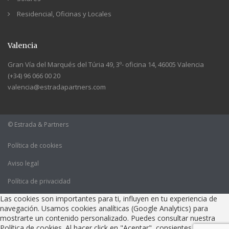
Residencial, Oficinas y Locales
Valencia
Gran Vía del Marqués del Túria 49, 3º- oficina 14, 46005 Valencia
(+34) 96 066 00 20
valencia@estradapartners.com
© Estrada & Partners
Política de cookies
Aviso legal
Política de privacidad
Las cookies son importantes para ti, influyen en tu experiencia de
navegación. Usamos cookies analíticas (Google Analytics) para
mostrarte un contenido personalizado. Puedes consultar nuestra
Política de cookies. Al hacer click en "Aceptar", consientes que todas