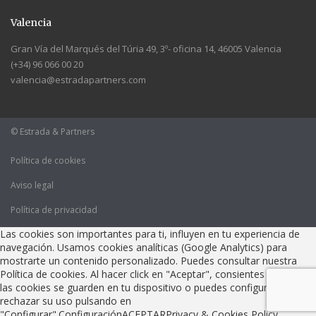
Valencia
Gran Vía del Marqués del Túria 49, 3º- oficina 14, 46005 Valencia
(+34) 96 066 00 20
valencia@estradapartners.com
© Estrada & Partners
Política de cookies
Aviso legal
Política de privacidad
Las cookies son importantes para ti, influyen en tu experiencia de
navegación. Usamos cookies analíticas (Google Analytics) para
mostrarte un contenido personalizado. Puedes consultar nuestra
Política de cookies. Al hacer click en "Aceptar", consientes que todas
las cookies se guarden en tu dispositivo o puedes configurarlas o
rechazar su uso pulsando en
"Configurar".
Configuración
ACEPTAR
Privacy & Cookies Policy