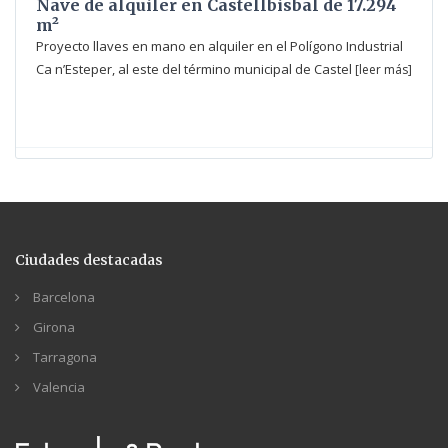
Nave de alquiler en Castellbisbal de 17.294
m²
Proyecto llaves en mano en alquiler en el Polígono Industrial
Ca n’Esteper, al este del término municipal de Castel
[leer más]
Ciudades destacadas
Barcelona
Girona
Tarragona
Valencia