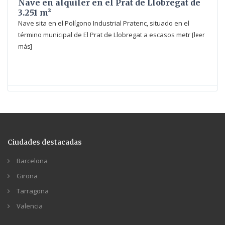
Nave en alquiler en el Prat de Llobregat de
3.251 m²
Nave sita en el Polígono Industrial Pratenc, situado en el
término municipal de El Prat de Llobregat a escasos metr
[leer
más]
Ciudades destacadas
Barcelona
Girona
Tarragona
Valencia