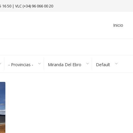
5 16 50
|
VLC (+34) 96 066 00 20
Inicio
- Provincias -
Miranda Del Ebro
Default