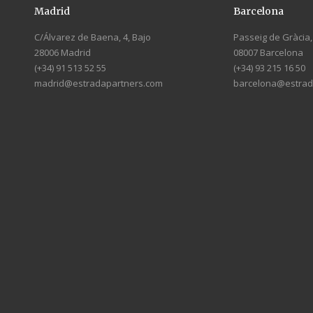
Madrid
Barcelona
C/Álvarez de Baena, 4, Bajo
Passeig de Gràcia, 
28006 Madrid
08007 Barcelona
(+34) 91 513 52 55
(+34) 93 215 16 50
madrid@estradapartners.com
barcelona@estrad