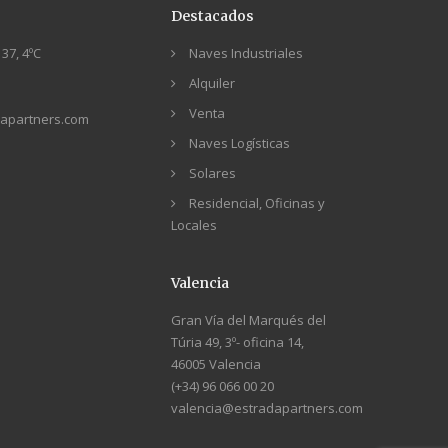
Destacados
37, 4ºC
Naves Industriales
Alquiler
Venta
apartners.com
Naves Logísticas
Solares
Residencial, Oficinas y
Locales
Valencia
Gran Vía del Marqués del
Túria 49, 3º- oficina 14,
46005 Valencia
(+34) 96 066 00 20
valencia@estradapartners.com