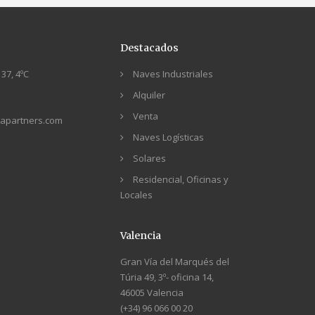
Destacados
37, 4ºC
Naves Industriales
Alquiler
Venta
apartners.com
Naves Logísticas
Solares
Residencial, Oficinas y
Locales
Valencia
Gran Vía del Marqués del
Túria 49, 3º- oficina 14,
46005 Valencia
(+34) 96 066 00 20