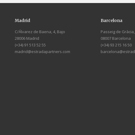
Madrid
Barcelona
C/Álvarez de Baena, 4, Bajo
Passeig de Gràcia, 
28006 Madrid
08007 Barcelona
(+34) 91 513 52 55
(+34) 93 215 16 50
madrid@estradapartners.com
barcelona@estrad