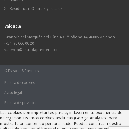
Residencial, Oficinas y Locales
Valencia
Gran Vía del Marqués del Túria 49, 3º- oficina 14, 46005 Valencia
(+34) 96 066 00 20
valencia@estradapartners.com
© Estrada & Partners
Política de cookies
Aviso legal
Política de privacidad
Las cookies son importantes para ti, influyen en tu experiencia de
navegación. Usamos cookies analíticas (Google Analytics) para
mostrarte un contenido personalizado. Puedes consultar nuestra
Política de cookies. Al hacer click en "Aceptar", consientes que todas