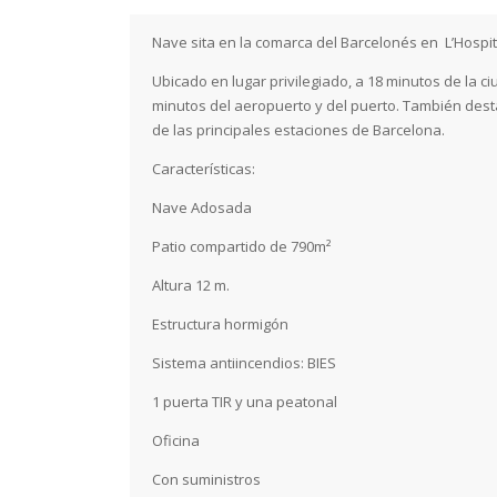
Nave sita en la comarca del Barcelonés en L’Hospit
Ubicado en lugar privilegiado, a 18 minutos de la ci
minutos del aeropuerto y del puerto. También des
de las principales estaciones de Barcelona.
Características:
Nave Adosada
Patio compartido de 790m²
Altura 12 m.
Estructura hormigón
Sistema antiincendios: BIES
1 puerta TIR y una peatonal
Oficina
Con suministros