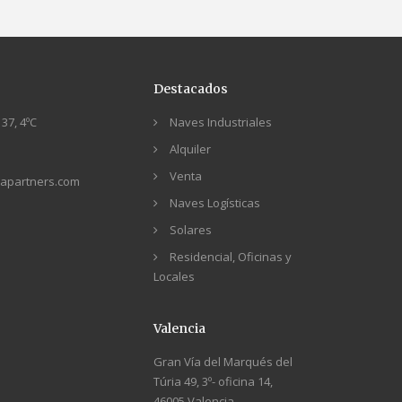
Destacados
37, 4ºC
Naves Industriales
Alquiler
Venta
apartners.com
Naves Logísticas
Solares
Residencial, Oficinas y
Locales
Valencia
Gran Vía del Marqués del
Túria 49, 3º- oficina 14,
46005 Valencia