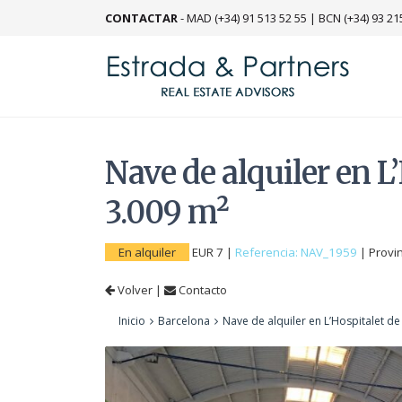
CONTACTAR
-
MAD (+34) 91 513 52 55
|
BCN (+34) 93 21
Nave de alquiler en L
3.009 m²
En alquiler
EUR 7
|
Referencia: NAV_1959
|
Provi
Volver
|
Contacto
Inicio
Barcelona
Nave de alquiler en L’Hospitalet d