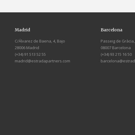
Madrid
Barcelona
C/Álvarez de Baena, 4, Bajo
Passeig de Gràcia, 
28006 Madrid
08007 Barcelona
(+34) 91 513 52 55
(+34) 93 215 16 50
madrid@estradapartners.com
barcelona@estrad