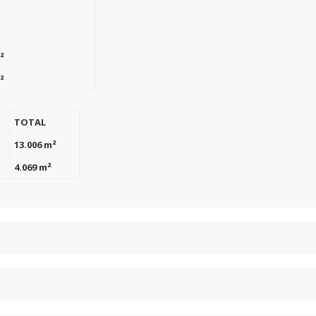
²
²
TOTAL
13.006 m²
4.069 m²