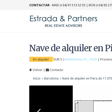
CONTACTAR
-
MAD (+34) 91 513 52 55
|
BCN (+34) 93 21
Nave de alquiler en P
En alquiler
EUR 5
|
Referencia: PL_1030
|
Provinc
Volver
|
Contacto
Inicio
Barcelona
Nave de alquiler en Piera de 17.07