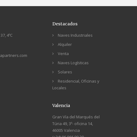
Destacados
37, 4ºC
Naves Industriales
Alquiler
Venta
apartners.com
Naves Logísticas
Solares
Residencial, Oficinas y
Locales
Valencia
Gran Vía del Marqués del
Túria 49, 3º- oficina 14,
46005 Valencia