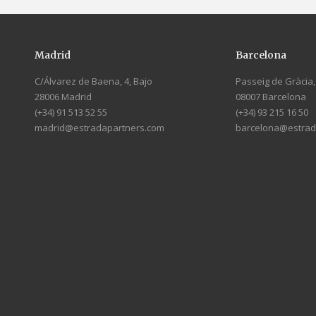
Madrid
Barcelona
C/Álvarez de Baena, 4, Bajo
Passeig de Gràcia, 
28006 Madrid
08007 Barcelona
(+34) 91 513 52 55
(+34) 93 215 16 50
madrid@estradapartners.com
barcelona@estrad