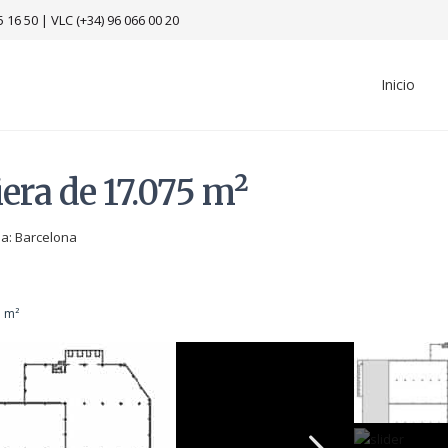
5 16 50
|
VLC (+34) 96 066 00 20
Inicio
iera de 17.075 m²
ia:
Barcelona
5 m²