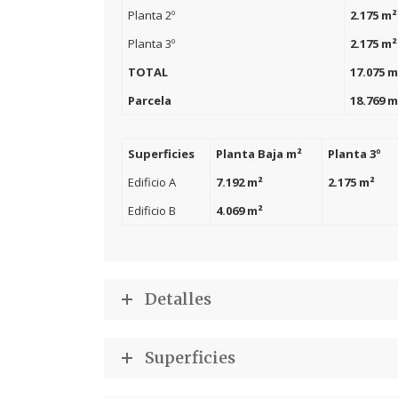
Planta 2º
2.175 m²
Planta 3º
2.175 m²
TOTAL
17.075 m
Parcela
18.769 m
Superficies
Planta Baja m²
Planta 3º
Edificio A
7.192 m²
2.175 m²
Edificio B
4.069 m²
Detalles
Superficies