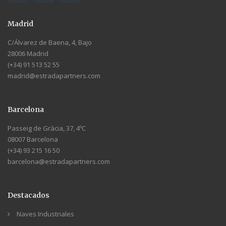
Madrid
C/Álvarez de Baena, 4, Bajo
28006 Madrid
(+34) 91 513 52 55
madrid@estradapartners.com
Barcelona
Passeig de Gràcia, 37, 4ºC
08007 Barcelona
(+34) 93 215 16 50
barcelona@estradapartners.com
Destacados
Naves Industriales