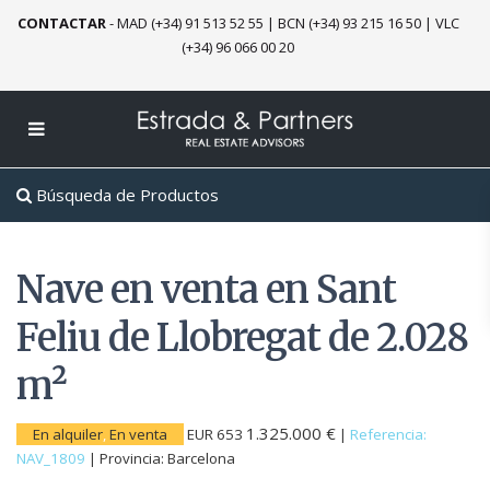
CONTACTAR
-
MAD (+34) 91 513 52 55
|
BCN (+34) 93 215 16 50
|
VLC
(+34) 96 066 00 20
Búsqueda de Productos
Nave en venta en Sant
Feliu de Llobregat de 2.028
m²
1.325.000 €
En alquiler
,
En venta
EUR 653
|
Referencia:
NAV_1809
|
Provincia:
Barcelona