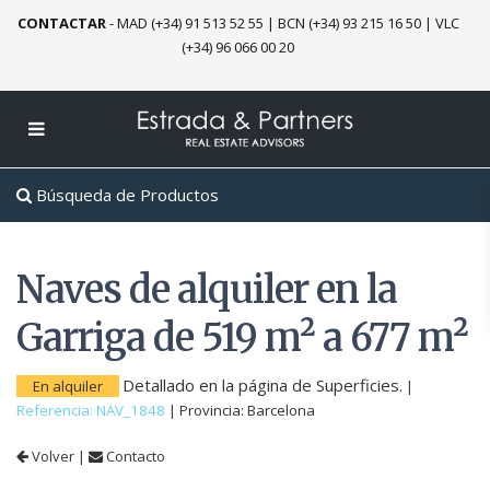
CONTACTAR
-
MAD (+34) 91 513 52 55
|
BCN (+34) 93 215 16 50
|
VLC
(+34) 96 066 00 20
Búsqueda de Productos
Naves de alquiler en la
Garriga de 519 m² a 677 m²
Detallado en la página de Superficies.
En alquiler
|
Referencia: NAV_1848
|
Provincia:
Barcelona
Volver
|
Contacto