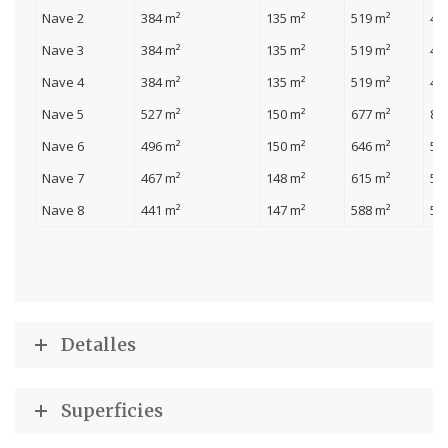
Nave 2
384 m²
135 m²
519 m²
46
Nave 3
384 m²
135 m²
519 m²
46
Nave 4
384 m²
135 m²
519 m²
46
Nave 5
527 m²
150 m²
677 m²
81
Nave 6
496 m²
150 m²
646 m²
58
Nave 7
467 m²
148 m²
615 m²
55
Nave 8
441 m²
147 m²
588 m²
52
Detalles
Superficies