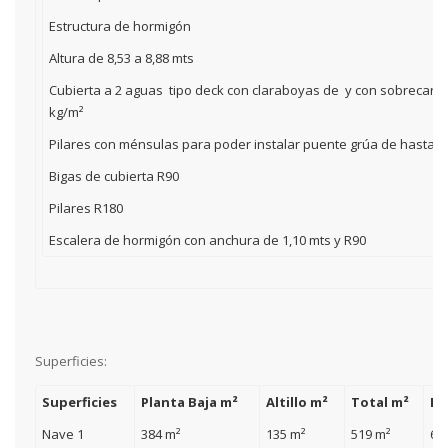
Estructura de hormigón
Altura de 8,53 a 8,88 mts
Cubierta a 2 aguas tipo deck con claraboyas de y con sobrecarg
kg/m²
Pilares con ménsulas para poder instalar puente grúa de hasta 5
Bigas de cubierta R90
Pilares R180
Escalera de hormigón con anchura de 1,10 mts y R90
Superficies:
Superficies
Planta Baja m²
Altillo m²
Total
m²
Pa
Nave 1
384 m²
135 m²
519 m²
60