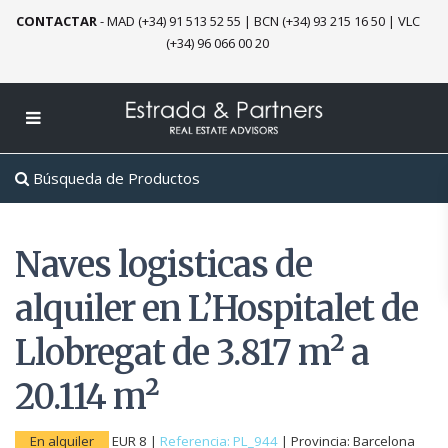
CONTACTAR
-
MAD (+34) 91 513 52 55
|
BCN (+34) 93 215 16 50
|
VLC
(+34) 96 066 00 20
Búsqueda de Productos
Naves logisticas de
alquiler en L’Hospitalet de
Llobregat de 3.817 m² a
20.114 m²
En alquiler
EUR 8
|
Referencia: PL_944
|
Provincia:
Barcelona