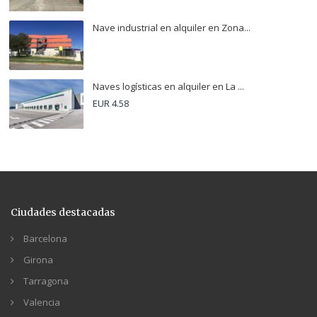
Nave industrial en alquiler en Zona...
Naves logísticas en alquiler en La ...
EUR 4.58
Ciudades destacadas
Barcelona
Girona
Tarragona
Valencia