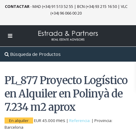
CONTACTAR
-
MAD (+34) 91 513 52 55
|
BCN (+34) 93 215 16 50
|
VLC
(+34) 96 066 00 20
Búsqueda de Productos
PL_877 Proyecto Logístico
en Alquiler en Polinyà de
7.234 m2 aprox
mes
En alquiler
EUR 45.000
|
Referencia:
|
Provincia:
Barcelona