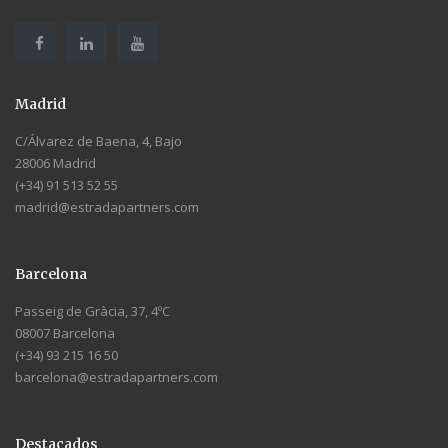
Madrid
C/Álvarez de Baena, 4, Bajo
28006 Madrid
(+34) 91 513 52 55
madrid@estradapartners.com
Barcelona
Passeig de Gràcia, 37, 4ºC
08007 Barcelona
(+34) 93 215 16 50
barcelona@estradapartners.com
Destacados