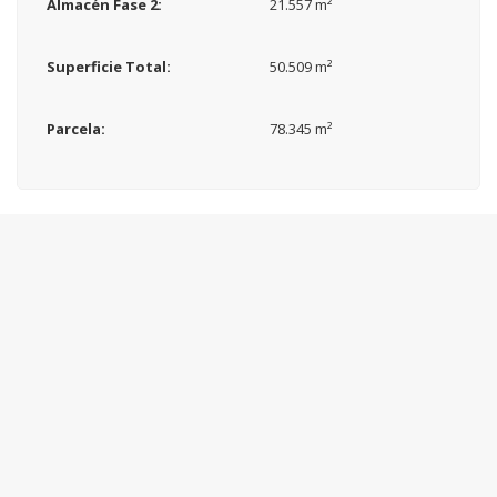
Almacén Fase 2:
21.557 m²
Superficie Total:
50.509 m²
Parcela:
78.345 m²