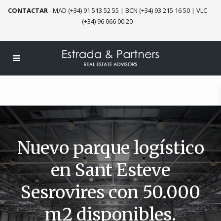
CONTACTAR
-
MAD (+34) 91 513 52 55
|
BCN (+34) 93 215 16 50
|
VLC
(+34) 96 066 00 20
Nuevo parque logístico
en Sant Esteve
Sesrovires con 50.000
m2 disponibles.