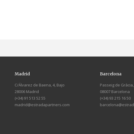
Madrid
Barcelona
C/Álvarez de Baena, 4, Bajo
Passeig de Gràcia, 
28006 Madrid
08007 Barcelona
(+34) 91 513 52 55
(+34) 93 215 16 50
madrid@estradapartners.com
barcelona@estrad