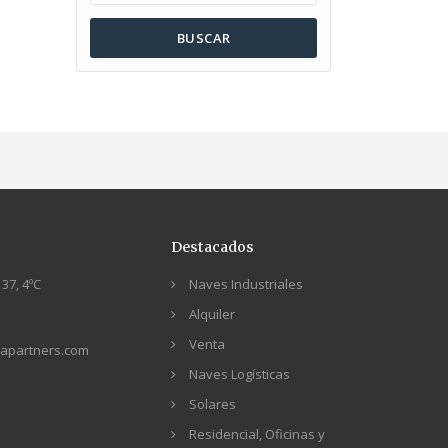
BUSCAR
Destacados
37, 4ºC
Naves Industriales
Alquiler
Venta
apartners.com
Naves Logísticas
Solares
Residencial, Oficinas y