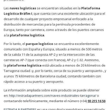
Las
naves logísticas
se encuentran situadas en la
Plataforma
Logística Bràfim I
, que cuenta con una excelente ubicación para el
desarrollo de cualquier proyecto empresarial enfocado a la
distribución de mercancías para la península procedentes de
Europa, tanto por carretera, como a través de los puertos cercanos
a la
plataforma logística
.
Por lo tanto, el
parque logístico
se encuentra excelentemente
comunicado con España y Europa, situado a menos de 500 metros
de la salida 11 de la autopista AP-2 y en la intersección de las
carreteras AP-7 (que conecta con Francia), AP-2 y C-32. Asimismo,
la
plataforma logística
está ubicada a menos de 20 kilómetros de
Tarragona ciudad -y, por lo tanto, cerca de su puerto y aeropuerto-, y
a unos 75 kilómetros de Barcelona ciudad, contando también con
rápido acceso a su puerto y aeropuerto.
La información ampliada sobre este producto se puede obtener
en:
http://estradapartners.com/naves-industriales-tarragona/
o
contactando telefónicamente, mediante el número (+34)
93 215 16 50
.
ESTRADA & PARTNERS
es una consultoría inmobiliaria especializada