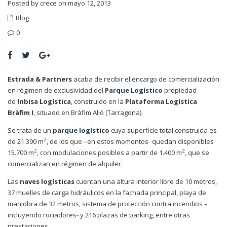
Posted by crece on mayo 12, 2013
Blog
0
Estrada & Partners
acaba de recibir el encargo de comercialización
en régimen de exclusividad del
Parque Logístico
propiedad
de
Inbisa Logística
, construido en la
Plataforma Logística
Bràfim I
, situado en Bràfim Alió (Tarragona).
Se trata de un
parque logístico
cuya superficie total construida es
2
de 21.390 m
, de los que –en estos momentos- quedan disponibles
2
2
15.700 m
, con modulaciones posibles a partir de 1.400 m
, que se
comercializan en régimen de alquiler.
Las
naves logísticas
cuentan una altura interior libre de 10 metros,
37 muelles de carga hidráulicos en la fachada principal, playa de
maniobra de 32 metros, sistema de protección contra incendios –
incluyendo rociadores- y 216 plazas de parking, entre otras
prestaciones.