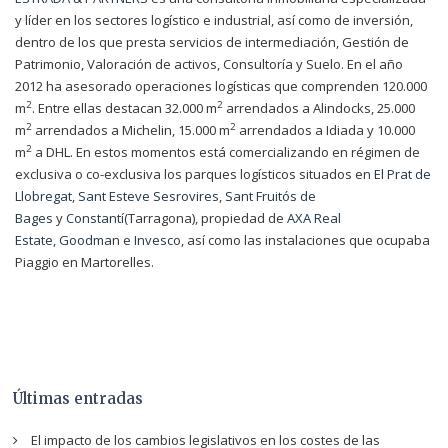
y líder en los sectores logístico e industrial, así como de inversión,
dentro de los que presta servicios de intermediación, Gestión de
Patrimonio, Valoración de activos, Consultoría y Suelo. En el año
2012 ha asesorado operaciones logísticas que comprenden 120.000
2
2
m
. Entre ellas destacan 32.000 m
arrendados a Alindocks, 25.000
2
2
m
arrendados a Michelin, 15.000 m
arrendados a Idiada y 10.000
2
m
a DHL. En estos momentos está comercializando en régimen de
exclusiva o co-exclusiva los parques logísticos situados en
El Prat de
Llobregat
,
Sant Esteve Sesrovires
,
Sant Fruitós de
Bages
y
Constantí
(Tarragona), propiedad de
AXA Real
Estate
,
Goodman
e
Invesco
, así como las instalaciones que ocupaba
Piaggio en Martorelles.
Últimas entradas
El impacto de los cambios legislativos en los costes de las