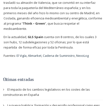
trasladó su almacén de Valencia, que se convirtió en su interfaz
para toda la paquetería del Mediterráneo española; y en los
primeros meses del año hizo lo mismo con su centro de Madrid, en
Coslada, ganando eficiencia medioambiental y energética, conforme
al programa “
Think – Green
”, que busca respetar el
medioambiente.
En la actualidad,
GLS Spain
cuenta con 8 centros, de los cuales 3
son hubs, 12 subdelegaciones y 52 oficinas; por lo que está
repartida de forma eficaz por toda la Península.
Fuentes:
El Vigía
,
Alimarket
,
Cadena de Suministro
,
NexoLog
Últimas entradas
El impacto de los cambios legislativos en los costes de las
constructoras en España
La nueva logística: formación y desarrollo profesional como ejes