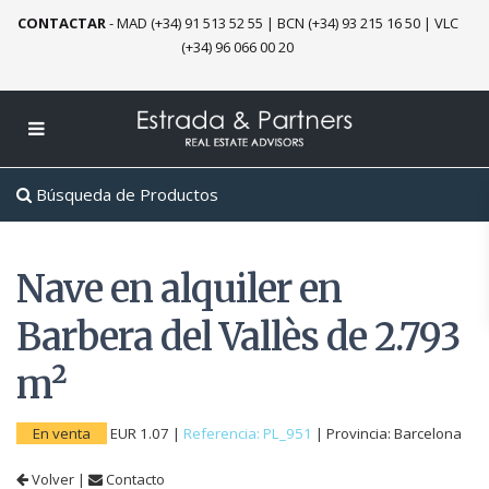
CONTACTAR
-
MAD (+34) 91 513 52 55
|
BCN (+34) 93 215 16 50
|
VLC
(+34) 96 066 00 20
Búsqueda de Productos
Nave en alquiler en
Barbera del Vallès de 2.793
m²
En venta
EUR 1.07
|
Referencia: PL_951
|
Provincia:
Barcelona
Volver
|
Contacto