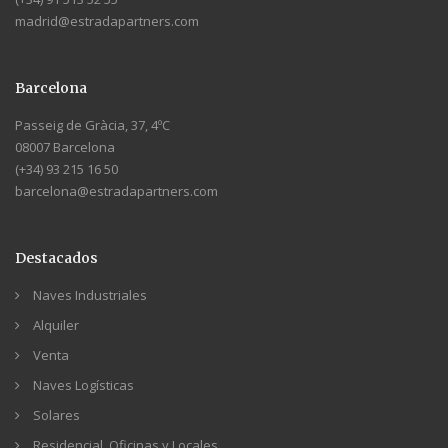
madrid@estradapartners.com
Barcelona
Passeig de Gràcia, 37, 4ºC
08007 Barcelona
(+34) 93 215 16 50
barcelona@estradapartners.com
Destacados
Naves Industriales
Alquiler
Venta
Naves Logísticas
Solares
Residencial, Oficinas y Locales