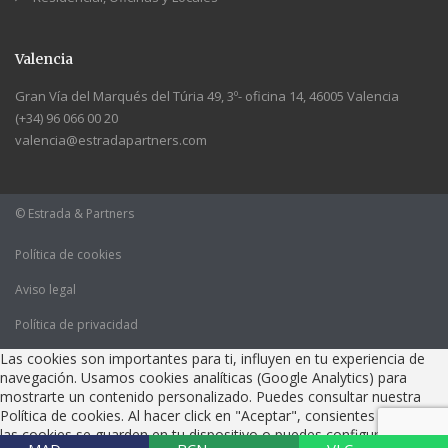
Valencia
Gran Vía del Marqués del Túria 49, 3º- oficina 14, 46005 Valencia
(+34) 96 066 00 20
valencia@estradapartners.com
© Estrada & Partners
Política de cookies
Aviso legal
Política de privacidad
Las cookies son importantes para ti, influyen en tu experiencia de
navegación. Usamos cookies analíticas (Google Analytics) para
mostrarte un contenido personalizado. Puedes consultar nuestra
Política de cookies. Al hacer click en "Aceptar", consientes que todas
las cookies se guarden en tu dispositivo o puedes configurarlas o