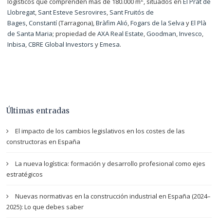
logísticos que comprenden más de 180.000 m
, situados en
El Prat de
Llobregat
,
Sant Esteve Sesrovires
,
Sant Fruitós de
Bages
,
Constantí
(Tarragona),
Bràfim Alió
,
Fogars de la Selva
y
El Plà
de Santa Maria
; propiedad de
AXA Real Estate
,
Goodman
,
Invesco
,
Inbisa
,
CBRE Global Investors
y
Emesa
.
Últimas entradas
El impacto de los cambios legislativos en los costes de las
constructoras en España
La nueva logística: formación y desarrollo profesional como ejes
estratégicos
Nuevas normativas en la construcción industrial en España (2024–
2025): Lo que debes saber