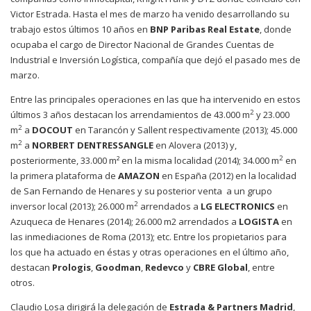
Victor Estrada. Hasta el mes de marzo ha venido desarrollando su
trabajo estos últimos 10 años en
BNP Paribas Real Estate
, donde
ocupaba el cargo de Director Nacional de Grandes Cuentas de
Industrial e Inversión Logística, compañía que dejó el pasado mes de
marzo.
Entre las principales operaciones en las que ha intervenido en estos
2
últimos 3 años destacan los arrendamientos de 43.000 m
y 23.000
2
m
a
DOCOUT
en Tarancón y Sallent respectivamente (2013); 45.000
2
m
a
NORBERT DENTRESSANGLE
en Alovera (2013) y,
2
posteriormente, 33.000 m² en la misma localidad (2014); 34.000 m
en
la primera plataforma de
AMAZON
en España (2012) en la localidad
de San Fernando de Henares y su posterior venta a un grupo
2
inversor local (2013); 26.000 m
arrendados a
LG ELECTRONICS
en
Azuqueca de Henares (2014); 26.000 m2 arrendados a
LOGISTA
en
las inmediaciones de Roma (2013); etc. Entre los propietarios para
los que ha actuado en éstas y otras operaciones en el último año,
destacan
Prologis
,
Goodman
,
Redevco
y
CBRE Global
, entre
otros.
Claudio Losa dirigirá la delegación de
Estrada & Partners Madrid
,