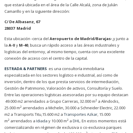
que estará ubicada en el área de la Calle Alcalá, zona de Julián
Camarillo y en la siguiente dirección:
C/ De Albasanz, 67
28037 Madrid
Esta ubicación -cerca del
Aeropuerto de Madrid/Barajas-
,y junto a
la
A-II
y
M-40
, busca un rápido acceso a las áreas industriales y
logísticas del entornoy, al mismo tiempo, cuenta con una excelente
conexión de acceso con el centro de la capital.
ESTRADA & PARTNERS
es una consultoría inmobiliaria
especializada en los sectores logístico e industrial, así como de
inversión, dentro de los que presta servicios de intermediación,
Gestión de Patrimonio, Valoración de activos, Consultoría y Suelo.
Entre las operaciones logísticas asesoradas por su equipo destacan
2
49.000 m2 arrendados a Grupo Carreras, 32.000 m
a Alindocks,
2
25.000 m
arrendados a Michelin, 30.000 a Schneider Electric, 22.000
m2 a Transports Titu,15.600 m2 a
Transportes Azkar
, 15.000
2
2
m
arrendados a
Idiada
y 10.000 m
a
DHL
. En estos momentos está
comercializando en régimen de exclusiva o co-exclusiva parques
2